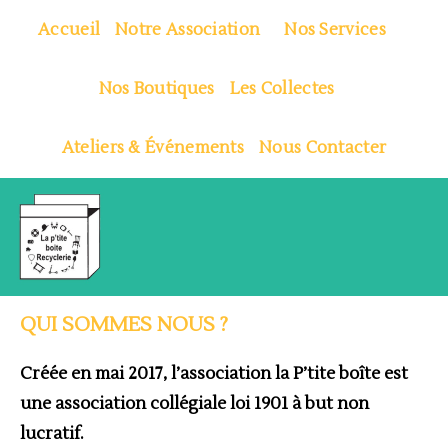
Skip
Accueil
Notre Association
Nos Services
to
content
Nos Boutiques
Les Collectes
Ateliers & Événements
Nous Contacter
QUI SOMMES NOUS ?
Créée en mai 2017, l’association la P’tite boîte est
une association collégiale loi 1901 à but non
lucratif.